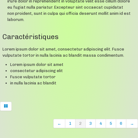
irure dolor in reprehenderit in voluptate velit esse cillum dolore
eu fugiat nulla pariatur. Excepteur sint occaecat cupidatat
non proident, sunt in culpa qui officia deserunt mollit anim id est
laborum.
Caractéristiques
Lorem ipsum dolor sit amet, consectetur adipiscing elit. Fusce
vulputate tortor in nulla lacinia ac blandit massa condimentum.
Lorem ipsum dolor sit amet
consectetur adipiscing elit
Fusce vulputate tortor
in nulla lacinia ac blandit
←
1
2
3
4
5
6
→