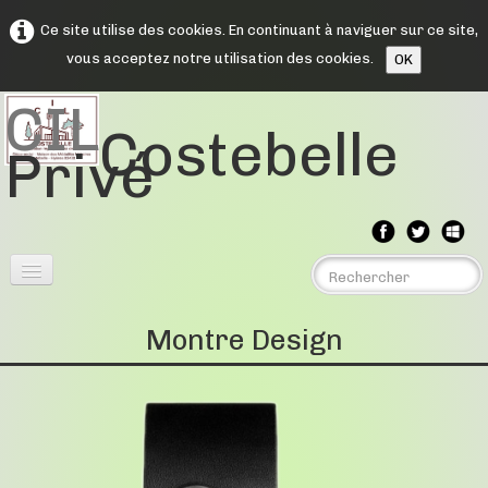
Ce site utilise des cookies. En continuant à naviguer sur ce site,
vous acceptez notre utilisation des cookies.
OK
CIL
Costebelle
Privé
Menu
▼
Montre Design
Assemblée Générales
▼
Comptes rendus
▼
Souvenirs