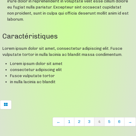
irure dolor in reprehenderit in voluptate velit esse cillum dolore
eu fugiat nulla pariatur. Excepteur sint occaecat cupidatat
non proident, sunt in culpa qui officia deserunt mollit anim id est
laborum.
Caractéristiques
Lorem ipsum dolor sit amet, consectetur adipiscing elit. Fusce
vulputate tortor in nulla lacinia ac blandit massa condimentum.
Lorem ipsum dolor sit amet
consectetur adipiscing elit
Fusce vulputate tortor
in nulla lacinia ac blandit
←
1
2
3
4
5
6
→