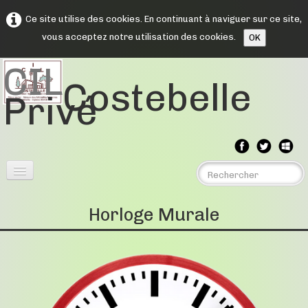
Ce site utilise des cookies. En continuant à naviguer sur ce site,
vous acceptez notre utilisation des cookies.
OK
CIL
Costebelle
Privé
Menu
▼
Horloge Murale
Assemblée Générales
▼
Comptes rendus
▼
Souvenirs