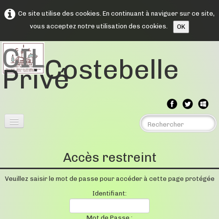
Ce site utilise des cookies. En continuant à naviguer sur ce site,
vous acceptez notre utilisation des cookies.
OK
CIL
Costebelle
Privé
Menu
▼
Accès restreint
Assemblée Générales
▼
Veuillez saisir le mot de passe pour accéder à cette page protégée
Comptes rendus
▼
Identifiant:
Souvenirs
Mot de Passe :