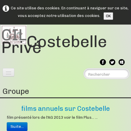
Ce site utilise des cookies. En continuant à naviguer sur ce site,
vous acceptez notre utilisation des cookies.
OK
CIL
Costebelle
Privé
Menu
▼
Groupe
Assemblée Générales
▼
films annuels sur Costebelle
Comptes rendus
▼
film présenté lors de l'AG 2013 voir le film Plus... ...
Suite...
Souvenirs