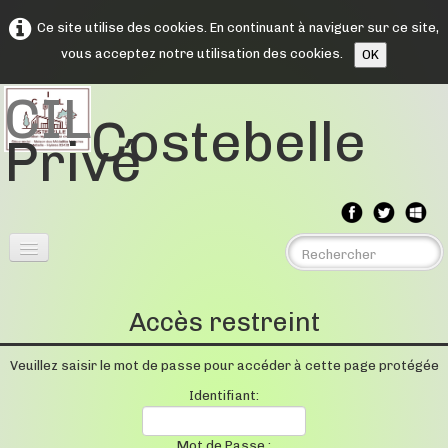
Ce site utilise des cookies. En continuant à naviguer sur ce site,
vous acceptez notre utilisation des cookies.
OK
CIL
Costebelle
Privé
Menu
▼
Accès restreint
Assemblée Générales
▼
Veuillez saisir le mot de passe pour accéder à cette page protégée
Comptes rendus
▼
Identifiant:
Souvenirs
Mot de Passe :